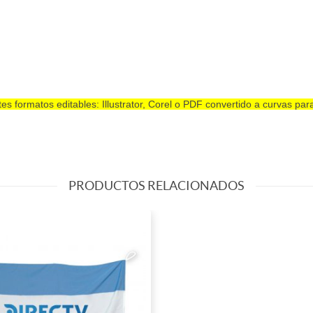
es formatos editables: Illustrator, Corel o PDF convertido a curvas pa
PRODUCTOS RELACIONADOS