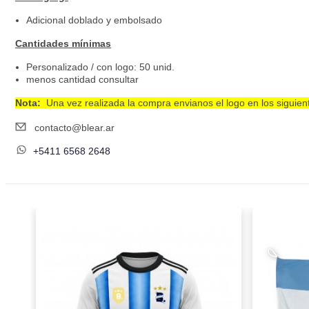
Adicional doblado y embolsado
Cantidades mínimas
Personalizado / con logo: 50 unid.
menos cantidad consultar
Nota:
Una vez realizada la compra envianos el logo en los siguient
contacto@blear.ar
+5411 6568 2648