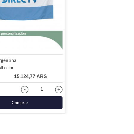
rgentina
ll color
15.124,77 ARS
1
Comprar