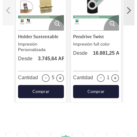
Cantidades mínimas
Sin impresión / sin logo: 1 unid.
Personalización / con logo: 5 unidades
Holder Sustentable
Pendrive Twist
Par
Nota:
Una vez realizada la compra envianos el logo en los
Impresión
Impresión full color
Impr
siguientes formatos editables: Illustrator, Corel o PDF
Personalizada
pers
Desde
16.881,25 ARS
convertido a curvas para que diseño pueda realizar la
Desde
3.745,64 ARS
Des
producción del mismo.
contacto@blear.ar
Cantidad
5
Cantidad
1
Can
+5411 6568 2648
Comprar
Comprar