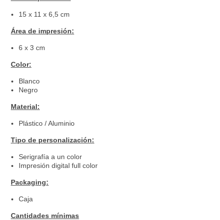
15 x 11 x 6,5 cm
Área de impresión:
6 x 3 cm
Color:
Blanco
Negro
Material:
Plástico / Aluminio
Tipo de personalización:
Serigrafía a un color
Impresión digital full color
Packaging:
Caja
Cantidades mínimas