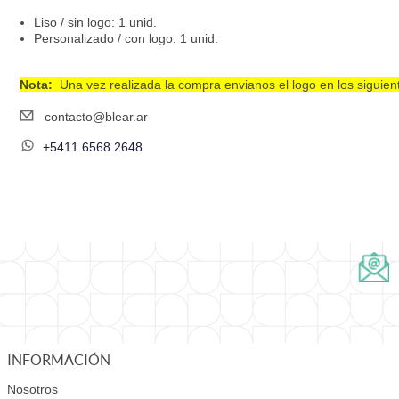
Liso / sin logo: 1 unid.
Personalizado / con logo: 1 unid.
Nota:
Una vez realizada la compra envianos el logo en los siguient
contacto@blear.ar
+5411 6568 2648
INFORMACIÓN
Nosotros