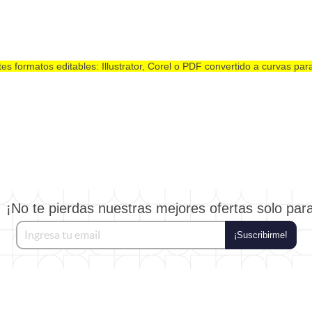
es formatos editables: Illustrator, Corel o PDF convertido a curvas pa
¡No te pierdas nuestras mejores ofertas solo par
¡Suscribirme!