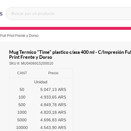
s
Full Print Frente y Dorso
Mug Termico "Time" plastico c/asa 400 ml - C/Impresión Ful
Print Frente y Dorso
SKU #:
MU0406915200010
CANT
Precio
Unidad
50
5.047,13 ARS
100
4.933,65 ARS
500
4.849,78 ARS
1000
4.820,18 ARS
5000
4.696,83 ARS
10000
4.543,90 ARS