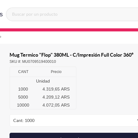
s
º
Mug Termico "Flop" 380ML - C/Impresión Full Color 360º
SKU #:
MU0709519400010
CANT
Precio
Unidad
1000
4.319,65 ARS
5000
4.209,12 ARS
10000
4.072,05 ARS
Cant: 1000