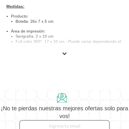
Medidas:
Producto:
Botella: 26x 7 x 5 cm
Área de impresión:
Serigrafía: 2 x 10 cm
Full color 360°: 17 x 10 cm - Puede variar dependiendo el
diseño - consultar
Material:
Aluminio
Tapa:
Flip
Eco
Capacidad:
¡No te pierdas nuestras mejores ofertas solo para
500 ml.
vos!
Colores disponibles de tapas: