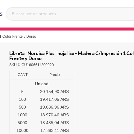
s
 1 Color Frente y Dorso
Libreta "Nordica Plus" hoja lisa - Madera C/Impresión 1 Co
Frente y Dorso
SKU #:
CU1606611200020
CANT
Precio
Unidad
5
20.154,90 ARS
100
19.417,05 ARS
500
19.086,96 ARS
1000
18.970,46 ARS
5000
18.485,04 ARS
10000
17.883,11 ARS