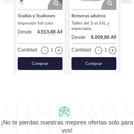
Serigrafia hasta 2 colores
Packaging:
Toallas y Toallones
Remeras adultos
Vin
N/A
Impresión full color
Talles del S al XXL y
Impr
especiales
pers
Desde
4.013,88 ARS
Cantidades mínimas
Desde
6.009,80 ARS
Des
Liso / sin logo: 1 unid
Personalizado
Cantidad
1
Cantidad
1
Can
Logo bordado: 50 unidades
Logo estampado/ full color: 10 unidades
Comprar
Comprar
Nota:
Una vez realizada la compra envianos el logo en los
siguientes formatos editables: Illustrator, Corel o PDF
convertido a curvas para que diseño pueda realizar la
producción del mismo.
contacto@blear.ar
+5411 6568 2648
¡No te pierdas nuestras mejores ofertas solo para
vos!