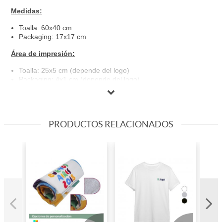
Medidas:
Toalla: 60x40 cm
Packaging: 17x17 cm
Área de impresión:
Toalla: 25x5 cm (depende del logo)
Packaging: 4x1 cm (depende del logo)
Material:
88 % poliéster 200D y 12% Poliamida.
PRODUCTOS RELACIONADOS
Colores disponibles:
Negro
Rojo
Azul
Gris
Tipo de personalización:
Full color
Bordado (SOLO LA TOALLA)