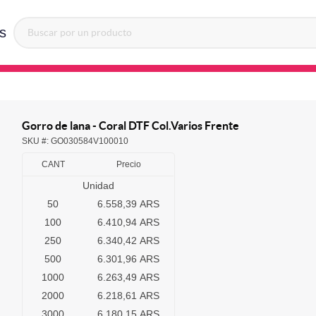
s
Gorro de lana - Coral DTF Col.Varios Frente
SKU #:
GO030584V100010
CANT
Precio
Unidad
50
6.558,39 ARS
100
6.410,94 ARS
250
6.340,42 ARS
500
6.301,96 ARS
1000
6.263,49 ARS
2000
6.218,61 ARS
3000
6.180,15 ARS