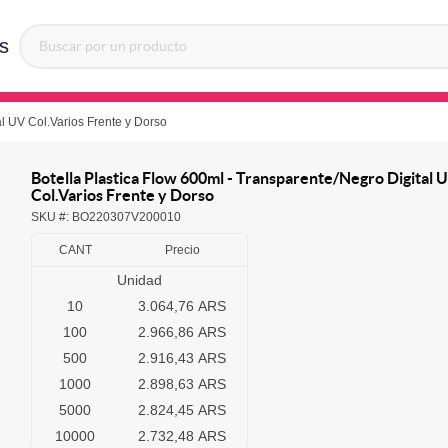
s
al UV Col.Varios Frente y Dorso
Botella Plastica Flow 600ml - Transparente/Negro Digital 
Col.Varios Frente y Dorso
SKU #:
BO220307V200010
CANT
Precio
Unidad
10
3.064,76 ARS
100
2.966,86 ARS
500
2.916,43 ARS
1000
2.898,63 ARS
5000
2.824,45 ARS
10000
2.732,48 ARS