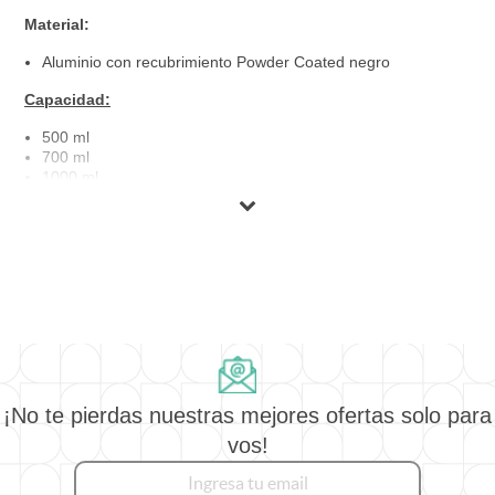
Material:
Aluminio
con recubrimiento Powder Coated negro
Capacidad:
500 ml
700 ml
1000 ml
Colores disponibles:
Negro
Tipo de personalización:
dtf-uv
grabado laser
Cantidades mínimas
¡No te pierdas nuestras mejores ofertas solo para
Sin impresión / sin logo: 25 unid.
grabado laser 50 unid
vos!
uv-dtf 10 unid