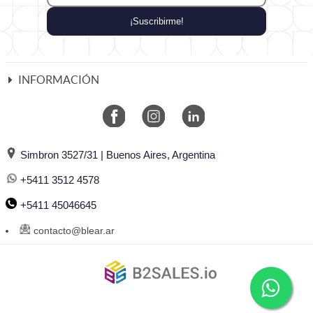
Nota:
Una vez realizada la compra envianos el logo en los
siguientes formatos editables: Illustrator, Corel o PDF
¡Suscribirme!
convertido a curvas para que diseño pueda realizar la
producción del mismo.
contacto@blear.ar
INFORMACIÓN
+5411 6568 2648
Simbron 3527/31 | Buenos Aires, Argentina
+5411 3512 4578
+5411 45046645
contacto@blear.ar
©