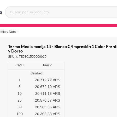
s
ente y Dorso
Termo Media manija 1lt - Blanco C/Impresión 1 Color Frent
y Dorso
SKU #:
TE0301500000010
CANT
Precio
Unidad
1
20.712,72 ARS
5
20.672,10 ARS
10
20.611,18 ARS
25
20.570,57 ARS
50
20.509,65 ARS
100
20.306,58 ARS