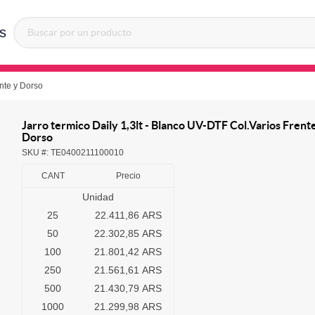
s
ente y Dorso
Jarro termico Daily 1,3lt - Blanco UV-DTF Col.Varios Frent
Dorso
SKU #:
TE0400211100010
CANT
Precio
Unidad
25
22.411,86 ARS
50
22.302,85 ARS
100
21.801,42 ARS
250
21.561,61 ARS
500
21.430,79 ARS
1000
21.299,98 ARS