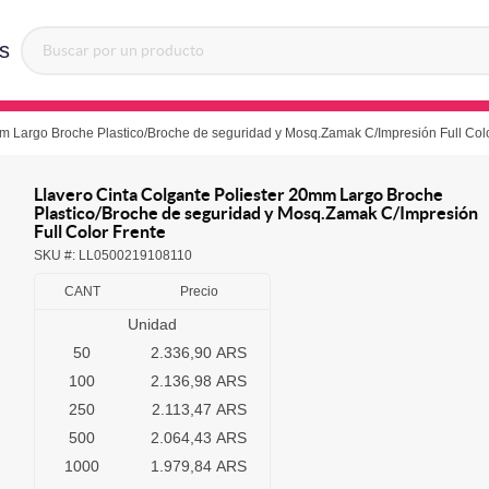
s
mm Largo Broche Plastico/Broche de seguridad y Mosq.Zamak C/Impresión Full Col
Llavero Cinta Colgante Poliester 20mm Largo Broche
Plastico/Broche de seguridad y Mosq.Zamak C/Impresión
Full Color Frente
SKU #:
LL0500219108110
CANT
Precio
Unidad
50
2.336,90 ARS
100
2.136,98 ARS
250
2.113,47 ARS
500
2.064,43 ARS
1000
1.979,84 ARS