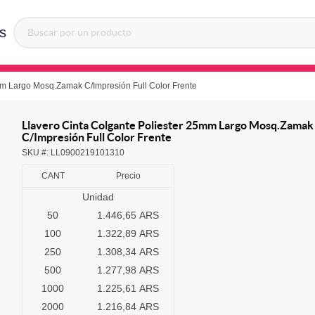
s
mm Largo Mosq.Zamak C/Impresión Full Color Frente
Llavero Cinta Colgante Poliester 25mm Largo Mosq.Zamak
C/Impresión Full Color Frente
SKU #:
LL0900219101310
CANT
Precio
Unidad
50
1.446,65 ARS
100
1.322,89 ARS
250
1.308,34 ARS
500
1.277,98 ARS
1000
1.225,61 ARS
2000
1.216,84 ARS