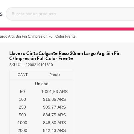
s
go Arg. Sin Fin C/Impresión Full Color Frente
Llavero Cinta Colgante Raso 20mm Largo Arg. Sin Fin
C/Impresión Full Color Frente
SKU #:
LL1200219101610
CANT
Precio
Unidad
50
1.001,53 ARS
100
915,85 ARS
250
905,77 ARS
500
884,75 ARS
1000
848,50 ARS
2000
842,43 ARS