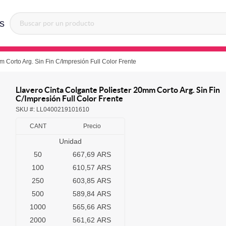
s
 Corto Arg. Sin Fin C/Impresión Full Color Frente
Llavero Cinta Colgante Poliester 20mm Corto Arg. Sin Fin
C/Impresión Full Color Frente
SKU #:
LL0400219101610
CANT
Precio
Unidad
50
667,69 ARS
100
610,57 ARS
250
603,85 ARS
500
589,84 ARS
1000
565,66 ARS
2000
561,62 ARS