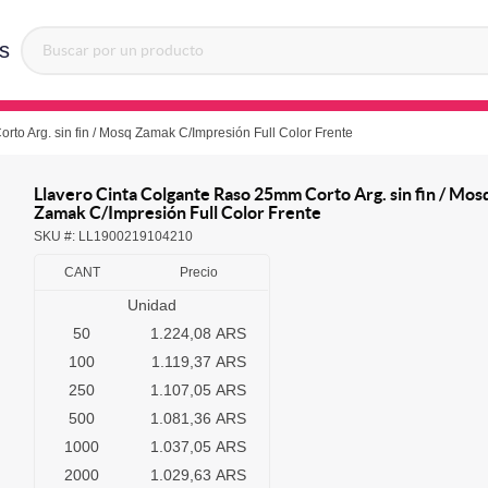
s
to Arg. sin fin / Mosq Zamak C/Impresión Full Color Frente
Llavero Cinta Colgante Raso 25mm Corto Arg. sin fin / Mos
Zamak C/Impresión Full Color Frente
SKU #:
LL1900219104210
CANT
Precio
Unidad
50
1.224,08 ARS
100
1.119,37 ARS
250
1.107,05 ARS
500
1.081,36 ARS
1000
1.037,05 ARS
2000
1.029,63 ARS